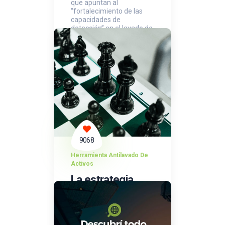
que apuntan al
“fortalecimiento de las
capacidades de
detección” en el lavado de
activos.
9068
Herramienta Antilavado De
Activos
La estrategia
para prevenir el
lavado de activos
Creado el 27-02-2020